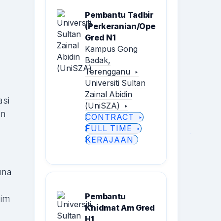
Pembantu Tadbir
(Perkeranian/Operasi)
Gred N1
Kampus Gong
Badak,
Terengganu
Universiti Sultan
Zainal Abidin
asi
(UniSZA)
an
CONTRACT
FULL TIME
KERAJAAN
una
Pembantu
sim
Khidmat Am Gred
H1