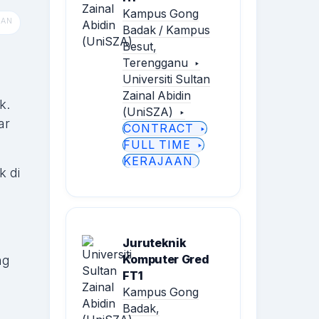
Kampus Gong
Badak / Kampus
Besut,
Terengganu
Universiti Sultan
Zainal Abidin
k.
(UniSZA)
ar
CONTRACT
FULL TIME
KERAJAAN
k di
Juruteknik
Komputer Gred
ng
FT1
Kampus Gong
Badak,