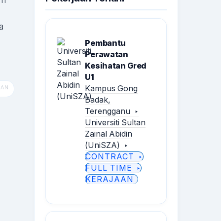
a
Pembantu
Perawatan
Kesihatan Gred
U1
Kampus Gong
Badak,
Terengganu
Universiti Sultan
Zainal Abidin
(UniSZA)
CONTRACT
FULL TIME
KERAJAAN