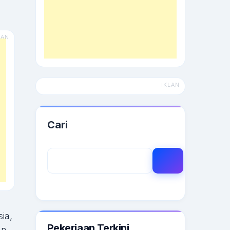
Cari
Search
ia,
Pekerjaan Terkini
an