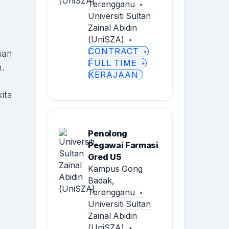
Terengganu
Universiti Sultan
Zainal Abidin
(UniSZA)
CONTRACT
aan
FULL TIME
.
KERAJAAN
ita
Penolong
Pegawai Farmasi
Gred U5
Kampus Gong
Badak,
Terengganu
Universiti Sultan
Zainal Abidin
(UniSZA)