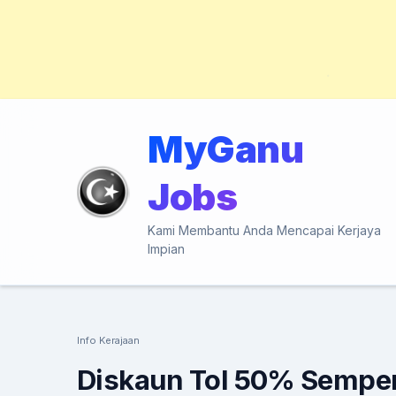
Skip
to
MyGanu
content
(Press
Jobs
Enter)
Kami Membantu Anda Mencapai Kerjaya
Impian
Info Kerajaan
Diskaun Tol 50% Sempen