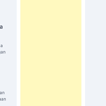
da
na
gan
man
taan
,