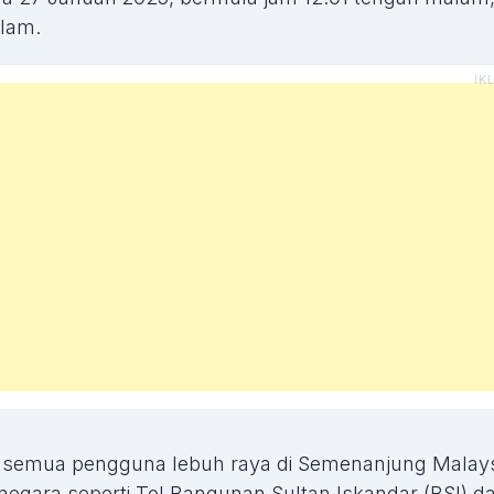
alam.
 semua pengguna lebuh raya di Semenanjung Malays
 negara seperti Tol Bangunan Sultan Iskandar (BSI) d