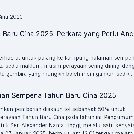
Baru Cina 2025: Perkara yang Perlu An
 berhasrat untuk pulang ke kampung halaman sempe
ta sedia maklum, musim perayaan sering diiringi den
rita gembira yang mungkin boleh meringankan sedikit
jaan Sempena Tahun Baru Cina 2025
umkan pemberian diskaun tol sebanyak 50% untuk
perayaan Tahun Baru Cina pada tahun ini. Pengumu
atuk Seri Alexander Nanta Linggi, melalui satu kenya
da 27 Januari 2025, bermula jam 12.01 tengah malam