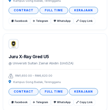
Kampus Gong Badak, Terengganu
CONTRACT
FULL TIME
KERAJAAN
📘 Facebook
✈️ Telegram
💬 WhatsApp
🔗 Copy Link
Juru X-Ray Gred U5
Universiti Sultan Zainal Abidin (UniSZA)
RM1,650.00 – RM6,620.00
Kampus Gong Badak, Terengganu
CONTRACT
FULL TIME
KERAJAAN
📘 Facebook
✈️ Telegram
💬 WhatsApp
🔗 Copy Link