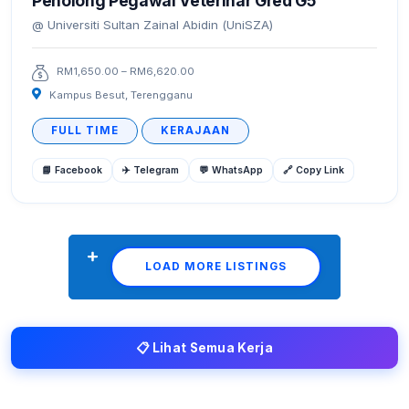
Penolong Pegawai Veterinar Gred G5
Universiti Sultan Zainal Abidin (UniSZA)
RM1,650.00 – RM6,620.00
Kampus Besut, Terengganu
FULL TIME
KERAJAAN
📘 Facebook
✈️ Telegram
💬 WhatsApp
🔗 Copy Link
LOAD MORE LISTINGS
📋 Lihat Semua Kerja