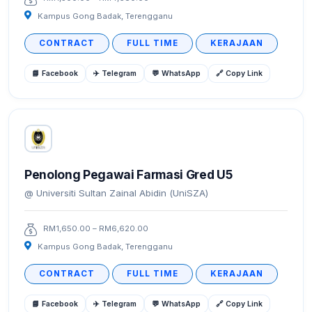
Kampus Gong Badak, Terengganu
CONTRACT
FULL TIME
KERAJAAN
📘 Facebook
✈️ Telegram
💬 WhatsApp
🔗 Copy Link
Penolong Pegawai Farmasi Gred U5
Universiti Sultan Zainal Abidin (UniSZA)
RM1,650.00 – RM6,620.00
Kampus Gong Badak, Terengganu
CONTRACT
FULL TIME
KERAJAAN
📘 Facebook
✈️ Telegram
💬 WhatsApp
🔗 Copy Link