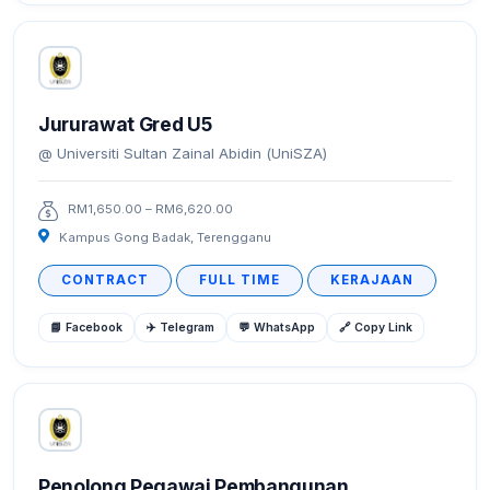
Jururawat Gred U5
Universiti Sultan Zainal Abidin (UniSZA)
RM1,650.00 – RM6,620.00
Kampus Gong Badak, Terengganu
CONTRACT
FULL TIME
KERAJAAN
📘 Facebook
✈️ Telegram
💬 WhatsApp
🔗 Copy Link
Penolong Pegawai Pembangunan