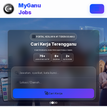
Skip
MyGanu
to
Jobs
content
(Press
Enter)
🏢
PORTAL KERJAYA #1 TERENGGANU
Cari Kerja Terengganu
Kami Membantu Anda Mencapai Kerjaya Impian.
75+
8+
2+
JAWATAN AKTIF
DAERAH
KATEGORI
🔍
📍
🚀
Cari Kerja