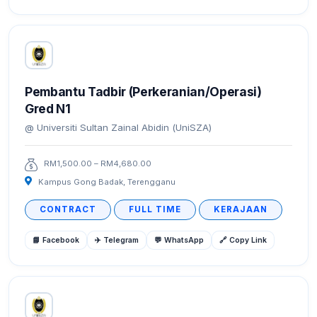
Pembantu Tadbir (Perkeranian/Operasi)
Gred N1
Universiti Sultan Zainal Abidin (UniSZA)
RM1,500.00 – RM4,680.00
Kampus Gong Badak, Terengganu
CONTRACT
FULL TIME
KERAJAAN
📘 Facebook
✈️ Telegram
💬 WhatsApp
🔗 Copy Link