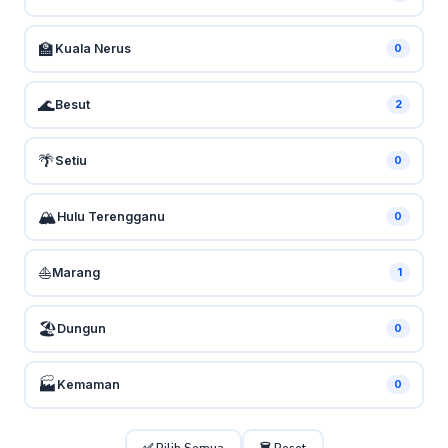
🏫
Kuala Nerus
0
🌊
Besut
2
🌴
Setiu
0
🏔️
Hulu Terengganu
0
⛵
Marang
1
🏖️
Dungun
0
🏭
Kemaman
0
✅ Pilih Semua
🗑️ Reset