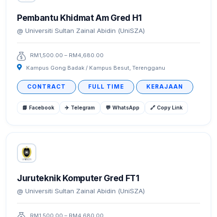
Pembantu Khidmat Am Gred H1
Universiti Sultan Zainal Abidin (UniSZA)
RM1,500.00 – RM4,680.00
Kampus Gong Badak / Kampus Besut, Terengganu
CONTRACT
FULL TIME
KERAJAAN
📘 Facebook
✈️ Telegram
💬 WhatsApp
🔗 Copy Link
Juruteknik Komputer Gred FT1
Universiti Sultan Zainal Abidin (UniSZA)
RM1,500.00 – RM4,680.00